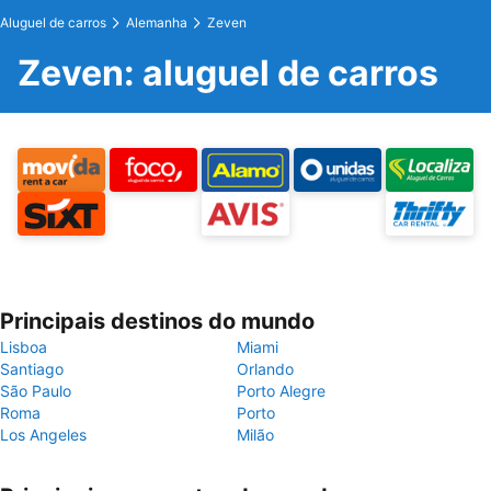
Aluguel de carros
Alemanha
Zeven
Zeven: aluguel de carros
Principais destinos do mundo
Lisboa
Miami
Santiago
Orlando
São Paulo
Porto Alegre
Roma
Porto
Los Angeles
Milão