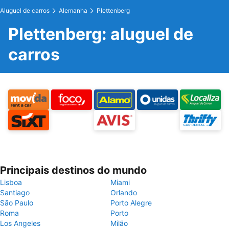
Aluguel de carros
Alemanha
Plettenberg
Plettenberg: aluguel de
carros
Principais destinos do mundo
Lisboa
Miami
Santiago
Orlando
São Paulo
Porto Alegre
Roma
Porto
Los Angeles
Milão