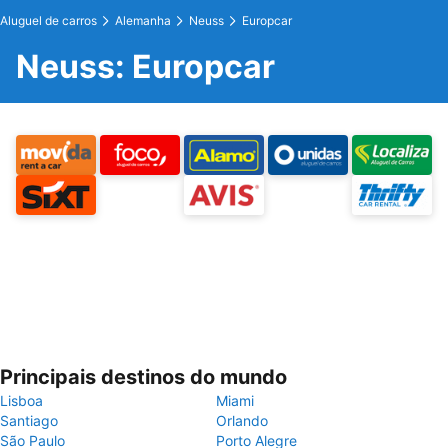
Aluguel de carros
Alemanha
Neuss
Europcar
Neuss: Europcar
Principais destinos do mundo
Lisboa
Miami
Santiago
Orlando
São Paulo
Porto Alegre