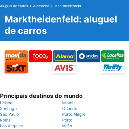
Aluguel de carros
Alemanha
Marktheidenfeld
Marktheidenfeld: aluguel
de carros
Principais destinos do mundo
Lisboa
Miami
Santiago
Orlando
São Paulo
Porto Alegre
Roma
Porto
Los Angeles
Milão