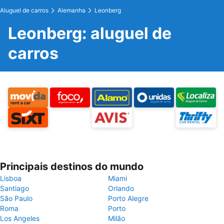
Aluguel de carros
Alemanha
Leonberg
Leonberg: aluguel de
carros
Principais destinos do mundo
Lisboa
Miami
Santiago
Orlando
São Paulo
Porto Alegre
Roma
Porto
Los Angeles
Milão