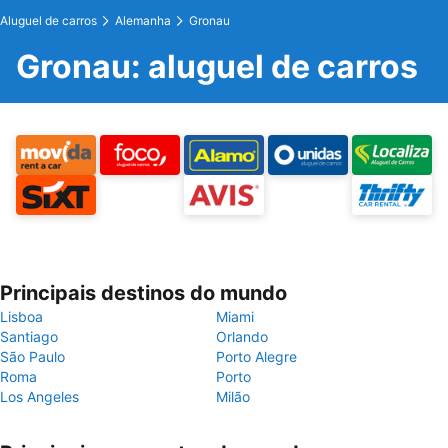
Aluguel de carros
Alemanha
Gronau
Gronau: aluguel de carros
Principais destinos do mundo
Lisboa
Miami
Santiago
Orlando
São Paulo
Porto Alegre
Roma
Porto
Los Angeles
Milão