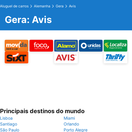
Aluguel de carros
Alemanha
Gera
Avis
Gera: Avis
Principais destinos do mundo
Lisboa
Miami
Santiago
Orlando
São Paulo
Porto Alegre