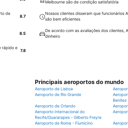
Melbourne são de condição satisfatória
rto de
Nossos clientes disseram que funcionários 
8.7
são bem eficientes
De acordo com as avaliações dos clientes, A
8.5
dinheiro
e rápido e
7.8
Principais aeroportos do mundo
Aeroporto de Lisboa
Aeropor
Aeroporto de Rio Grande
Aeroport
Benítez
Aeroporto de Orlando
Aeropor
Aeroporto Internacional do
Aeropor
Recife/Guararapes - Gilberto Freyre
Aeroporto de Roma - Fiumicino
Aeropor