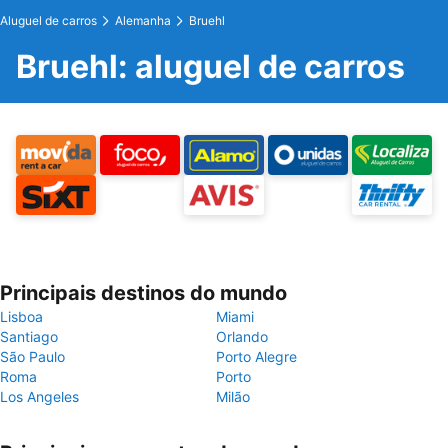
Aluguel de carros
Alemanha
Bruehl
Bruehl: aluguel de carros
Principais destinos do mundo
Lisboa
Miami
Santiago
Orlando
São Paulo
Porto Alegre
Roma
Porto
Los Angeles
Milão