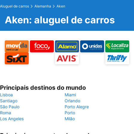
Aluguel de carros
Alemanha
Aken
Aken: aluguel de carros
Principais destinos do mundo
Lisboa
Miami
Santiago
Orlando
São Paulo
Porto Alegre
Roma
Porto
Los Angeles
Milão