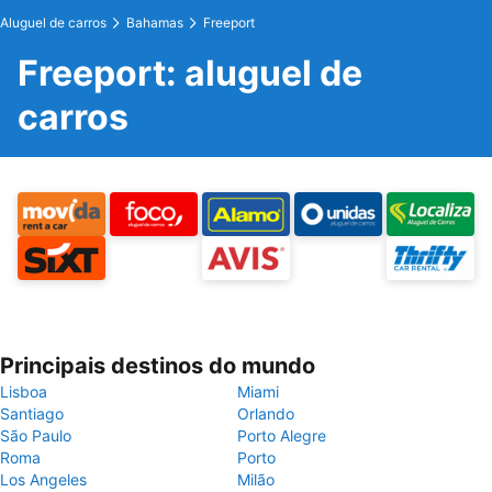
Aluguel de carros
Bahamas
Freeport
Freeport: aluguel de
carros
Principais destinos do mundo
Lisboa
Miami
Santiago
Orlando
São Paulo
Porto Alegre
Roma
Porto
Los Angeles
Milão