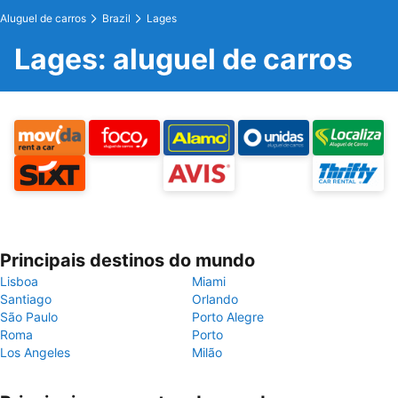
Aluguel de carros
Brazil
Lages
Lages: aluguel de carros
Principais destinos do mundo
Lisboa
Miami
Santiago
Orlando
São Paulo
Porto Alegre
Roma
Porto
Los Angeles
Milão