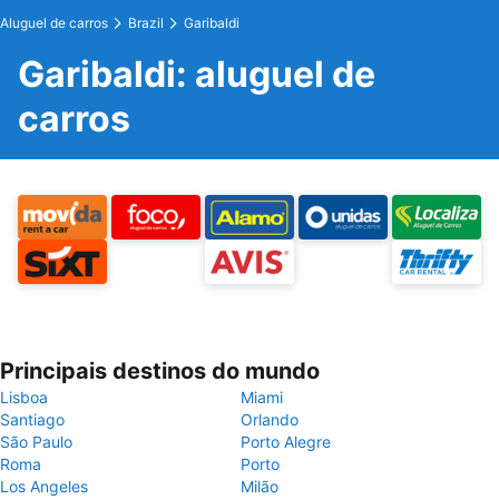
Aluguel de carros
Brazil
Garibaldi
Garibaldi: aluguel de
carros
Principais destinos do mundo
Lisboa
Miami
Santiago
Orlando
São Paulo
Porto Alegre
Roma
Porto
Los Angeles
Milão