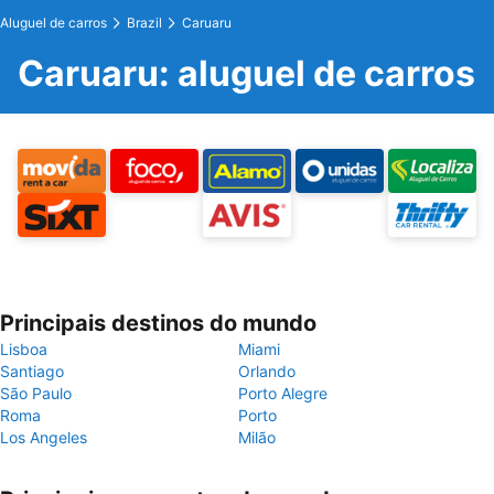
Aluguel de carros
Brazil
Caruaru
Caruaru: aluguel de carros
Principais destinos do mundo
Lisboa
Miami
Santiago
Orlando
São Paulo
Porto Alegre
Roma
Porto
Los Angeles
Milão