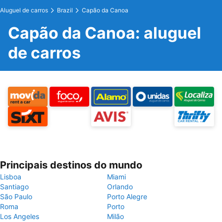
Aluguel de carros
Brazil
Capão da Canoa
Capão da Canoa: aluguel
de carros
Principais destinos do mundo
Lisboa
Miami
Santiago
Orlando
São Paulo
Porto Alegre
Roma
Porto
Los Angeles
Milão