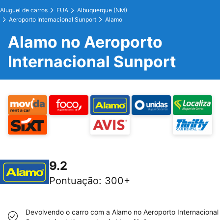
Aluguel de carros
EUA
Albuquerque (NM)
Aeroporto Internacional Sunport
Alamo
Alamo no Aeroporto
Internacional Sunport
9.2
Pontuação
:
300+
Devolvendo o carro com a Alamo no Aeroporto Internacional