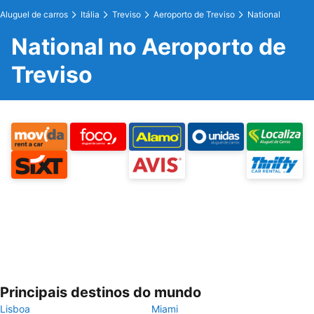
Aluguel de carros
Itália
Treviso
Aeroporto de Treviso
National
National no Aeroporto de
Treviso
Principais destinos do mundo
Lisboa
Miami