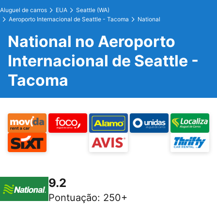
Aluguel de carros
EUA
Seattle (WA)
Aeroporto Internacional de Seattle - Tacoma
National
National no Aeroporto
Internacional de Seattle -
Tacoma
9.2
Pontuação
:
250+