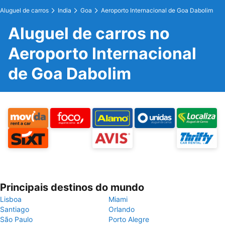
Aluguel de carros
India
Goa
Aeroporto Internacional de Goa Dabolim
Aluguel de carros no
Aeroporto Internacional
de Goa Dabolim
Principais destinos do mundo
Lisboa
Miami
Santiago
Orlando
São Paulo
Porto Alegre