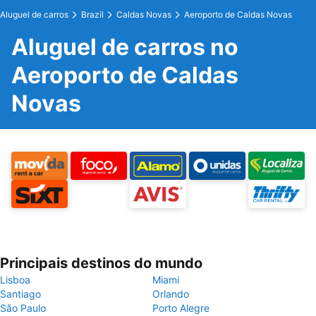
Aluguel de carros
Brazil
Caldas Novas
Aeroporto de Caldas Novas
Aluguel de carros no
Aeroporto de Caldas
Novas
Principais destinos do mundo
Lisboa
Miami
Santiago
Orlando
São Paulo
Porto Alegre