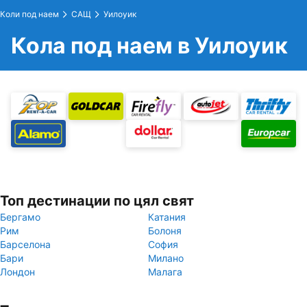
Коли под наем
САЩ
Уилоуик
Кола под наем в Уилоуик
Топ дестинации по цял свят
Бергамо
Катания
Рим
Болоня
Барселона
София
Бари
Милано
Лондон
Малага