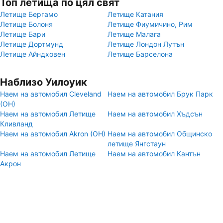
Топ летища по цял свят
Летище Бергамо
Летище Катания
Летище Болоня
Летище Фиумичино, Рим
Летище Бари
Летище Малага
Летище Дортмунд
Летище Лондон Лутън
Летище Айндховен
Летище Барселона
Наблизо Уилоуик
Наем на автомобил Cleveland
Наем на автомобил Брук Парк
(OH)
Наем на автомобил Летище
Наем на автомобил Хъдсън
Кливланд
Наем на автомобил Akron (OH)
Наем на автомобил Общинско
летище Янгстаун
Наем на автомобил Летище
Наем на автомобил Кантън
Акрон