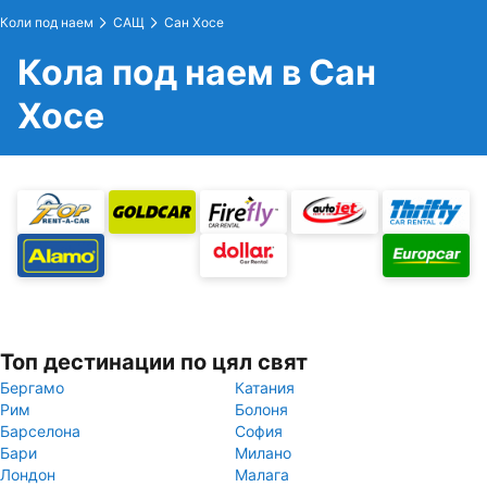
Коли под наем
САЩ
Сан Хосе
Кола под наем в Сан
Хосе
Топ дестинации по цял свят
Бергамо
Катания
Рим
Болоня
Барселона
София
Бари
Милано
Лондон
Малага