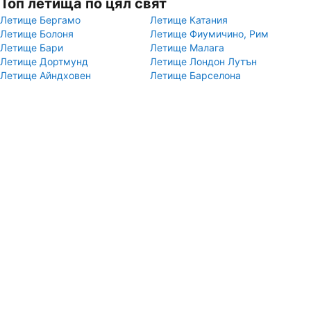
Топ летища по цял свят
Летище Бергамо
Летище Катания
Летище Болоня
Летище Фиумичино, Рим
Летище Бари
Летище Малага
Летище Дортмунд
Летище Лондон Лутън
Летище Айндховен
Летище Барселона