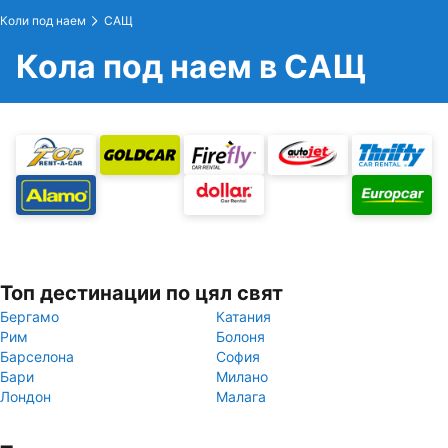
Коли под наем
САЩ
Кола под наем в САЩ
Топ дестинации по цял свят
Бергамо
Катания
Рим
Болоня
Барселона
София
Бари
Милано
Лондон
Малага