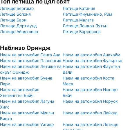
Топ летища по цял свят
Летище Бергамо
Летище Катания
Летище Болоня
Летище Фиумичино, Рим
Летище Бари
Летище Малага
Летище Дортмунд
Летище Лондон Лутън
Летище Айндховен
Летище Барселона
Наблизо Ориндж
Наем на автомобил Санта Ана
Наем на автомобил Анахайм
Наем на автомобил Пласентия
Наем на автомобил Фулъртън
Наем на автомобил Летище на
Наем на автомобил Фаунтън
окръг Ориндж
Вали
Наем на автомобил Буена
Наем на автомобил Коста
Парк
Меса
Наем на автомобил
Наем на автомобил Нюпорт
Хънтингтън Бийч
Бийч
Наем на автомобил Лагуна
Наем на автомобил Норуок
Хилс
Наем на автомобил Мишън
Наем на автомобил Лейкуд
Виехо
Наем на автомобил Уитиър
Наем на автомобил Летище