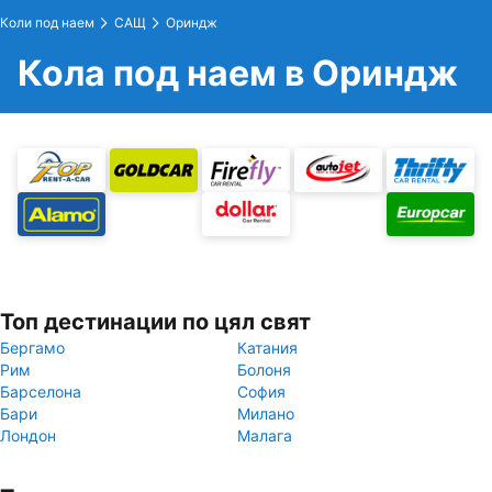
Коли под наем
САЩ
Ориндж
Кола под наем в Ориндж
Топ дестинации по цял свят
Бергамо
Катания
Рим
Болоня
Барселона
София
Бари
Милано
Лондон
Малага