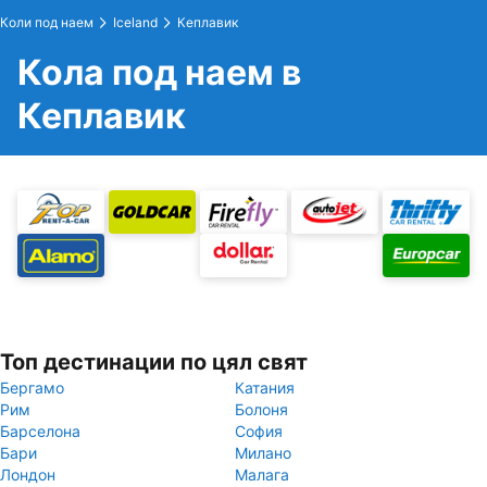
Коли под наем
Iceland
Кеплавик
Кола под наем в
Кеплавик
Топ дестинации по цял свят
Бергамо
Катания
Рим
Болоня
Барселона
София
Бари
Милано
Лондон
Малага