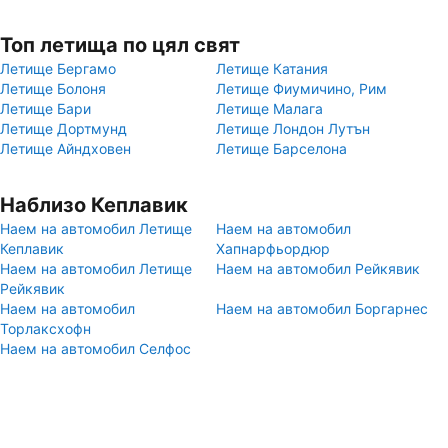
Топ летища по цял свят
Летище Бергамо
Летище Катания
Летище Болоня
Летище Фиумичино, Рим
Летище Бари
Летище Малага
Летище Дортмунд
Летище Лондон Лутън
Летище Айндховен
Летище Барселона
Наблизо Кеплавик
Наем на автомобил Летище
Наем на автомобил
Кеплавик
Хапнарфьордюр
Наем на автомобил Летище
Наем на автомобил Рейкявик
Рейкявик
Наем на автомобил
Наем на автомобил Боргарнес
Торлаксхофн
Наем на автомобил Селфос