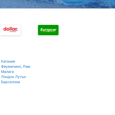
 Катания
 Фиумичино, Рим
 Малага
 Лондон Лутън
 Барселона