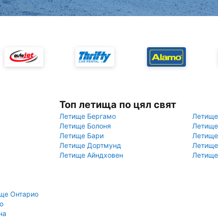
Топ летища по цял свят
Летище Бергамо
Летище
Летище Болоня
Летище
Летище Бари
Летище
Летище Дортмунд
Летище
Летище Айндховен
Летище
ще Онтарио
о
на