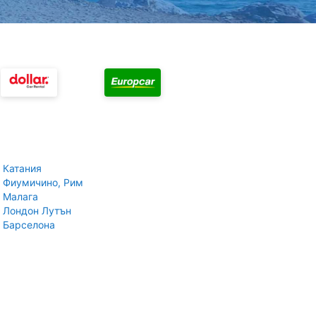
 Катания
 Фиумичино, Рим
 Малага
 Лондон Лутън
 Барселона