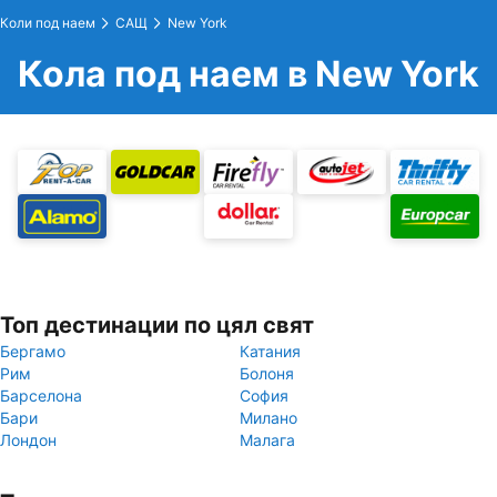
Коли под наем
САЩ
New York
Кола под наем в New York
Топ дестинации по цял свят
Бергамо
Катания
Рим
Болоня
Барселона
София
Бари
Милано
Лондон
Малага