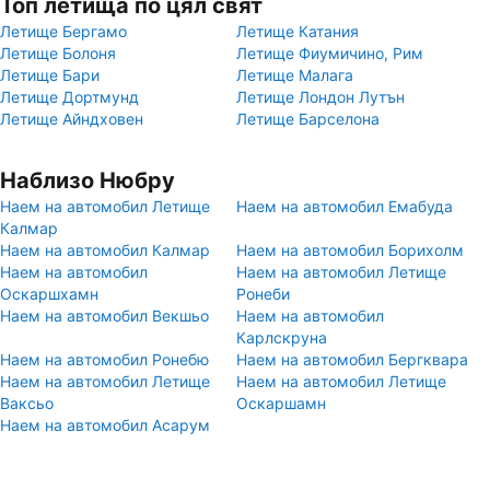
Топ летища по цял свят
Летище Бергамо
Летище Катания
Летище Болоня
Летище Фиумичино, Рим
Летище Бари
Летище Малага
Летище Дортмунд
Летище Лондон Лутън
Летище Айндховен
Летище Барселона
Наблизо Нюбру
Наем на автомобил Летище
Наем на автомобил Емабуда
Калмар
Наем на автомобил Калмар
Наем на автомобил Борихолм
Наем на автомобил
Наем на автомобил Летище
Оскаршхамн
Ронеби
Наем на автомобил Векшьо
Наем на автомобил
Карлскруна
Наем на автомобил Ронебю
Наем на автомобил Бергквара
Наем на автомобил Летище
Наем на автомобил Летище
Ваксьо
Оскаршамн
Наем на автомобил Асарум