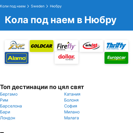
Коли под наем
Sweden
Нюбру
Кола под наем в Нюбру
Топ дестинации по цял свят
Бергамо
Катания
Рим
Болоня
Барселона
София
Бари
Милано
Лондон
Малага