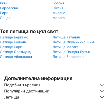
Рим
Болоня
Барселона
София
Бари
Милано
Лондон
Малага
Топ летища по цял свят
Летище Бергамо
Летище Катания
Летище Болоня
Летище Фиумичино, Рим
Летище Бари
Летище Малага
Летище Дортмунд
Летище Лондон Лутън
Летище Айндховен
Летище Барселона
Допълнителна информация
Подобни търсения
Популярни дестинации
Летища