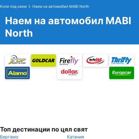
Коли под наем
Наем на автомобил MABI North
Наем на автомобил MABI
North
Топ дестинации по цял свят
Бергамо
Катания