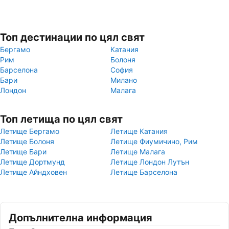
Топ дестинации по цял свят
Бергамо
Катания
Рим
Болоня
Барселона
София
Бари
Милано
Лондон
Малага
Топ летища по цял свят
Летище Бергамо
Летище Катания
Летище Болоня
Летище Фиумичино, Рим
Летище Бари
Летище Малага
Летище Дортмунд
Летище Лондон Лутън
Летище Айндховен
Летище Барселона
Допълнителна информация