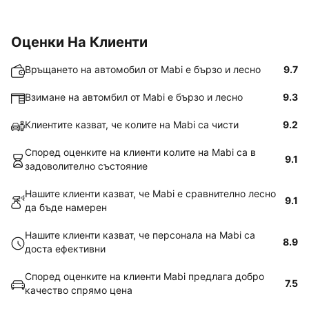
Оценки На Клиенти
Връщането на автомобил от Mabi е бързо и лесно
9.7
Взимане на автомбил от Mabi е бързо и лесно
9.3
Клиентите казват, че колите на Mabi са чисти
9.2
Според оценките на клиенти колите на Mabi са в
9.1
задоволително състояние
Нашите клиенти казват, че Mabi е сравнително лесно
9.1
да бъде намерен
Нашите клиенти казват, че персонала на Mabi са
8.9
доста ефективни
Според оценките на клиенти Mabi предлага добро
7.5
качество спрямо цена