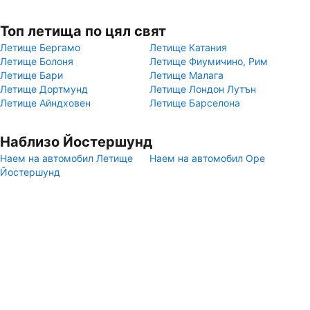
Топ летища по цял свят
Летище Бергамо
Летище Катания
Летище Болоня
Летище Фиумичино, Рим
Летище Бари
Летище Малага
Летище Дортмунд
Летище Лондон Лутън
Летище Айндховен
Летище Барселона
Наблизо Йостершунд
Наем на автомобил Летище
Наем на автомобил Оре
Йостершунд