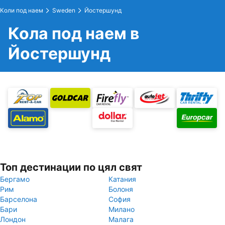
Коли под наем
Sweden
Йостершунд
Кола под наем в
Йостершунд
Топ дестинации по цял свят
Бергамо
Катания
Рим
Болоня
Барселона
София
Бари
Милано
Лондон
Малага