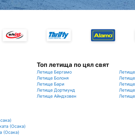
Топ летища по цял свят
Летище Бергамо
Летище
Летище Болоня
Летище
Летище Бари
Летище
Летище Дортмунд
Летище
Летище Айндховен
Летище
сака)
ката (Осака)
а (Осака)