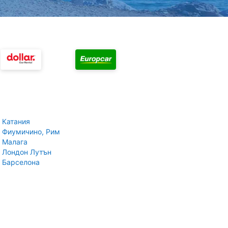
 Катания
 Фиумичино, Рим
 Малага
 Лондон Лутън
 Барселона