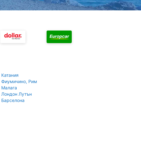
 Катания
 Фиумичино, Рим
 Малага
 Лондон Лутън
 Барселона