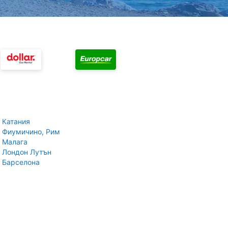
 Катания
 Фиумичино, Рим
 Малага
 Лондон Лутън
 Барселона