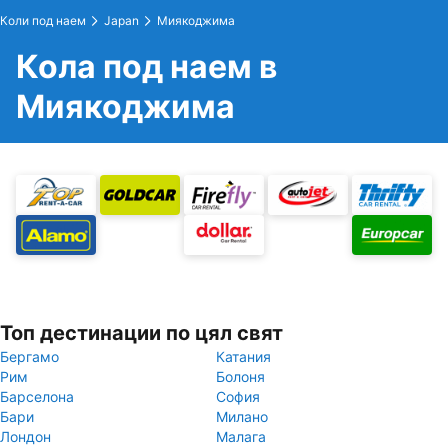
Коли под наем
Japan
Миякоджима
Кола под наем в
Миякоджима
Топ дестинации по цял свят
Бергамо
Катания
Рим
Болоня
Барселона
София
Бари
Милано
Лондон
Малага