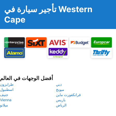
تأجير سيارة في Western
Cape
أفضل الوجهات في العالم
دبي
طرابزون
ميونخ
اسطنبول
فرانكفورت ماين
جنيف
باريس
Vienna
الرياض
ميلانو