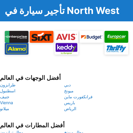
تأجير سيارة في North West
أفضل الوجهات في العالم
دبي
طرابزون
ميونخ
اسطنبول
فرانكفورت ماين
جنيف
باريس
Vienna
الرياض
ميلانو
أفضل المطارات في العالم
مطار ميونخ
مطار ترابزون