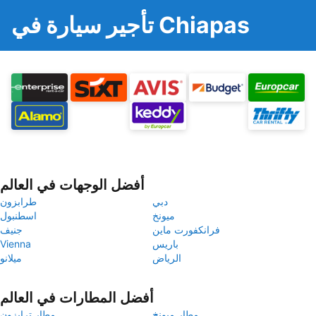
تأجير سيارة في Chiapas
أفضل الوجهات في العالم
دبي
طرابزون
ميونخ
اسطنبول
فرانكفورت ماين
جنيف
باريس
Vienna
الرياض
ميلانو
أفضل المطارات في العالم
مطار ميونخ
مطار ترابزون