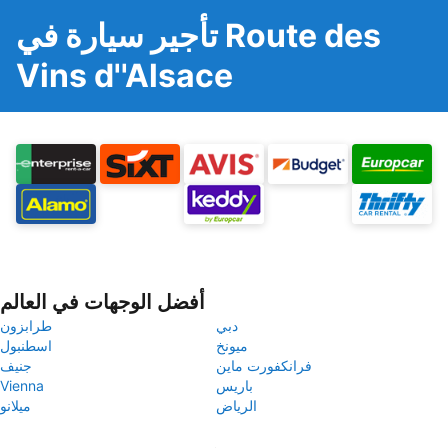
تأجير سيارة في Route des
Vins d''Alsace
أفضل الوجهات في العالم
دبي
طرابزون
ميونخ
اسطنبول
فرانكفورت ماين
جنيف
باريس
Vienna
الرياض
ميلانو