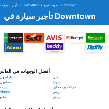
Downtown
جوهانسبرغ
South Africa
تأجير السيارات
تأجير سيارة في Downtown
أفضل الوجهات في العالم
دبي
طرابزون
ميونخ
اسطنبول
فرانكفورت ماين
جنيف
باريس
Vienna
الرياض
ميلانو