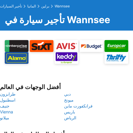
Wannsee
برلين
المانيا
تأجير السيارات
تأجير سيارة في Wannsee
أفضل الوجهات في العالم
دبي
طرابزون
ميونخ
اسطنبول
فرانكفورت ماين
جنيف
باريس
Vienna
الرياض
ميلانو