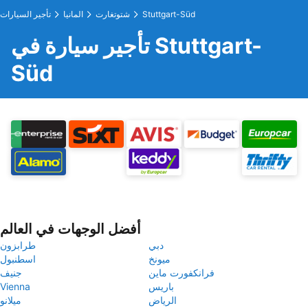
Stuttgart-Süd
شتوتغارت
المانيا
تأجير السيارات
تأجير سيارة في Stuttgart-
Süd
أفضل الوجهات في العالم
دبي
طرابزون
ميونخ
اسطنبول
فرانكفورت ماين
جنيف
باريس
Vienna
الرياض
ميلانو