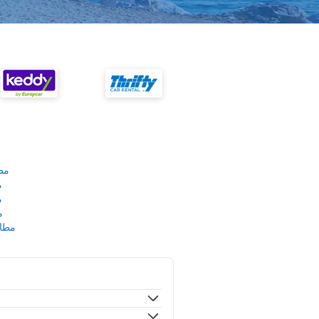
مط
م
م
م
مطار