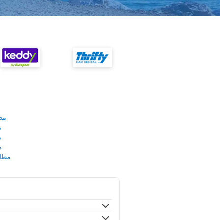
مط
م
م
م
مطار