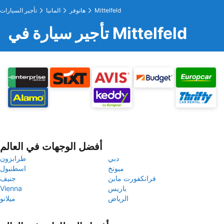
Mittelfeld
هانوفر
المانيا
تأجير السيارات
تأجير سيارة في Mittelfeld
أفضل الوجهات في العالم
دبي
طرابزون
ميونخ
اسطنبول
فرانكفورت ماين
جنيف
باريس
Vienna
الرياض
ميلانو