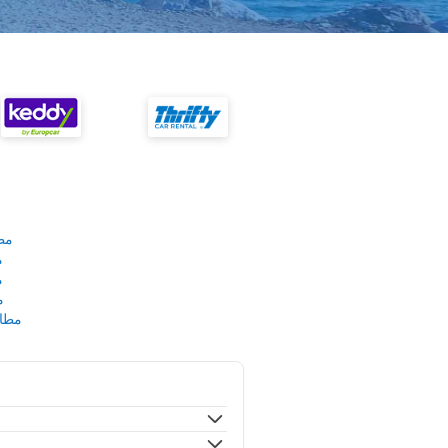
مط
م
م
م
مطار