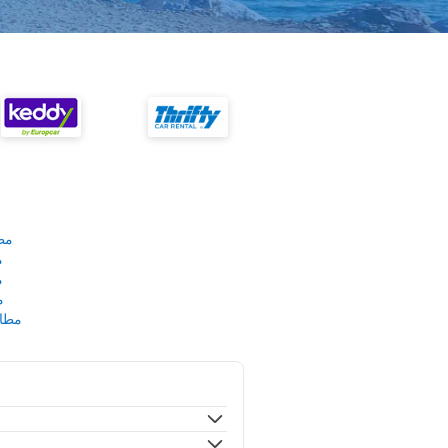
مط
م
م
م
مطار