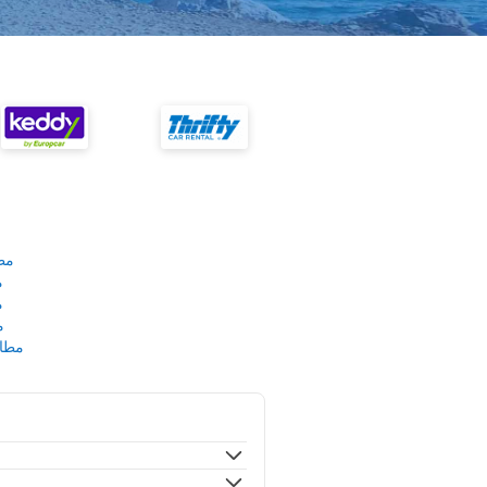
مط
م
م
م
مطار