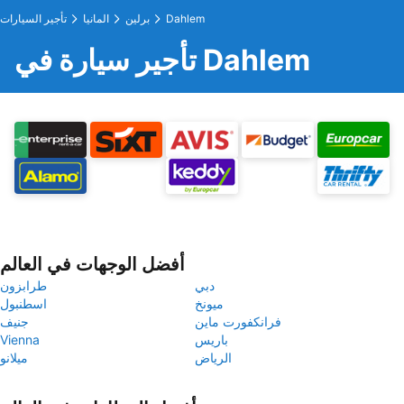
Dahlem
برلين
المانيا
تأجير السيارات
تأجير سيارة في Dahlem
أفضل الوجهات في العالم
دبي
طرابزون
ميونخ
اسطنبول
فرانكفورت ماين
جنيف
باريس
Vienna
الرياض
ميلانو